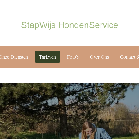
StapWijs HondenService
Onze Diensten
Tarieven
Foto’s
Over Ons
Contact &