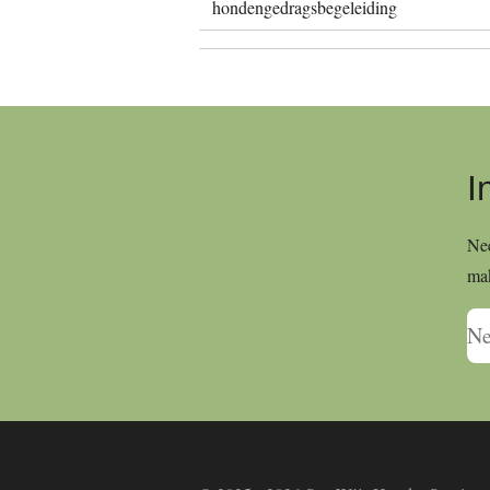
hondengedragsbegeleiding
I
Nee
ma
Ne