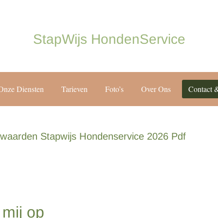
StapWijs HondenService
Onze Diensten
Tarieven
Foto’s
Over Ons
Contact &
waarden Stapwijs Hondenservice 2026 Pdf
mij op